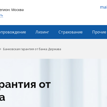
mai
егион: Москва
ть
опровождение
Лизинг
Страхование
Прочие 
Банковская гарантия от банка Держава
рантия от
а